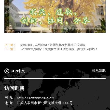
上一篇：
扬帆起航，马到成功！常州凯鹏泰州基地正式揭牌
下一篇：
从“送检”到“赋能”：凯鹏携手浙江省特科院，共筑安全防线！
联系凯鹏
CHN中文
访问凯鹏
网 址：
www.kaipenggroup.com
地 址：
江苏省常州市新北区龙城大道2606号